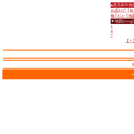
●黒毛和牛焼
お店ﾄｯﾌﾟ
│
お
報
│
ﾒﾆｭｰ
│
地
▼地図(Google
1
4
7
【＊
2