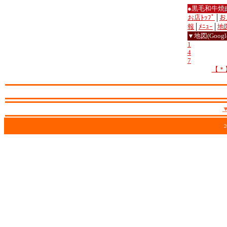
●黒毛和牛焼
お店ﾄｯﾌﾟ
│
お
報
│
ﾒﾆｭｰ
│
地
▼地図(Google
1
4
7
【＊
2