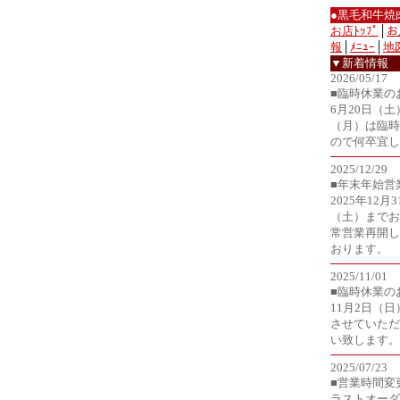
●黒毛和牛焼
お店ﾄｯﾌﾟ
│
お
報
│
ﾒﾆｭｰ
│
地
▼新着情報
2026/05/17
■臨時休業の
6月20日（土
（月）は臨時
ので何卒宜し
2025/12/29
■年末年始営
2025年12月
（土）までお
常営業再開し
おります。
2025/11/01
■臨時休業の
11月2日（
させていただ
い致します。
2025/07/23
■営業時間変
ラストオーダ