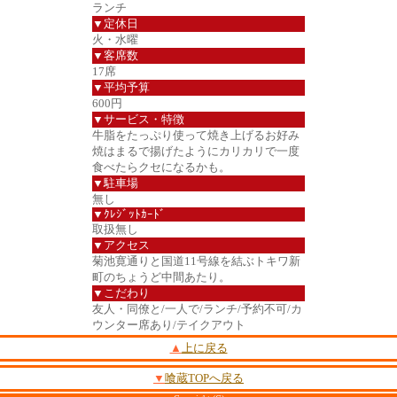
ランチ
▼定休日
火・水曜
▼客席数
17席
▼平均予算
600円
▼サービス・特徴
牛脂をたっぷり使って焼き上げるお好み
焼はまるで揚げたようにカリカリで一度
食べたらクセになるかも。
▼駐車場
無し
▼ｸﾚｼﾞｯﾄｶｰﾄﾞ
取扱無し
▼アクセス
菊池寛通りと国道11号線を結ぶトキワ新
町のちょうど中間あたり。
▼こだわり
友人・同僚と/一人で/ランチ/予約不可/カ
ウンター席あり/テイクアウト
▲
上に戻る
▼
喰蔵TOPへ戻る