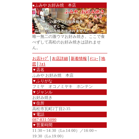
●ふみや お好み焼 本店
唯一無二の激ウマお好み焼き。ここで食
べずして高松のお好み焼きは語れませ
ん。
お店ﾄｯﾌﾟ
│
お店詳細
│
新着情報
│
ﾒﾆｭｰ
│
地
図
│
ﾌｫﾄ
▼店名
ふみや お好み焼 本店
▼ふりがな
フミヤ オコノミヤキ ホンテン
▼ジャンル
お好み焼き
▼住所
高松市瓦町2丁目2-35
▼電話
087-831-5090
▼営業時間
11:30～14:30（Lo.14:00）／16:00～
19:30（Lo.19:00）