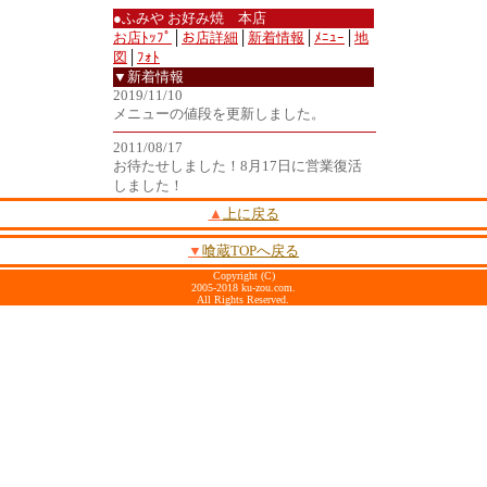
●ふみや お好み焼 本店
お店ﾄｯﾌﾟ
│
お店詳細
│
新着情報
│
ﾒﾆｭｰ
│
地
図
│
ﾌｫﾄ
▼新着情報
2019/11/10
メニューの値段を更新しました。
2011/08/17
お待たせしました！8月17日に営業復活
しました！
▲
上に戻る
▼
喰蔵TOPへ戻る
Copyright (C)
2005-2018 ku-zou.com.
All Rights Reserved.