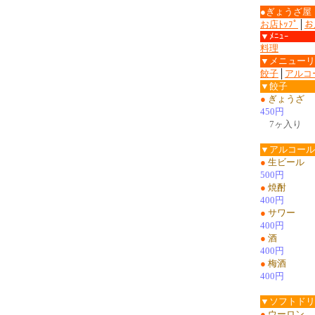
●ぎょうざ屋
お店ﾄｯﾌﾟ
│
お
▼ﾒﾆｭｰ
料理
▼メニューリ
餃子
│
アルコ
▼餃子
●
ぎょうざ
450円
7ヶ入り
▼アルコール
●
生ビール
500円
●
焼酎
400円
●
サワー
400円
●
酒
400円
●
梅酒
400円
▼ソフトドリ
●
ウーロン