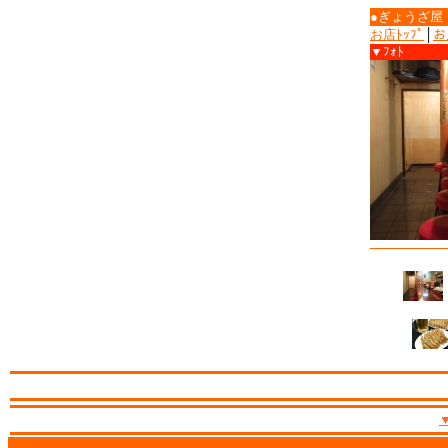
●ぎょうざ屋
お店ﾄｯﾌﾟ
│
お
▼ﾌｫﾄ