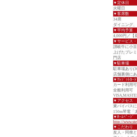
▼定休日
火曜日
▼客席数
34席
ダイニング、
▼平均予算
4,000円／【
▼サービス・
讃岐牛に小豆
上げたプレミ
門店
▼駐車場
駐車場あり(3
店舗裏側にあ
▼ｸﾚｼﾞｯﾄｶｰﾄ
カード利用可
全般利用可
VISA,MASTER
▼アクセス
東バイパスに
150m琴電
▼ﾎｰﾑﾍﾟｰｼﾞ
http://www.st
▼こだわり
友人・同僚と