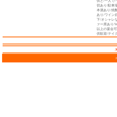
供と/一人で/
切あり/駐車
本酒あり/焼
あり/ワイン自慢
下/オシャレ
ァー席あり/W
以上の宴会可
供歓迎/テイ
2