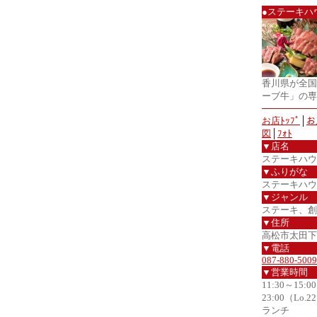
●ステーキハ
香川県が全国
ーブ牛」の専
お店ﾄｯﾌﾟ
│
お
図
│
ﾌｫﾄ
▼店名
ステーキハウ
▼ふりがな
ステーキハウ
▼ジャンル
ステーキ、創
▼住所
高松市太田下町
▼電話
087-880-5009
▼営業時間
11:30～15:0
23:00（Lo.2
ランチ