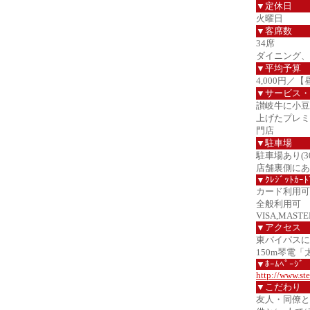
▼定休日
火曜日
▼客席数
34席
ダイニング、
▼平均予算
4,000円／【
▼サービス・
讃岐牛に小豆
上げたプレミ
門店
▼駐車場
駐車場あり(3
店舗裏側にあ
▼ｸﾚｼﾞｯﾄｶｰﾄ
カード利用可
全般利用可
VISA,MASTER
▼アクセス
東バイパスに
150m琴電
▼ﾎｰﾑﾍﾟｰｼﾞ
http://www.st
▼こだわり
友人・同僚と