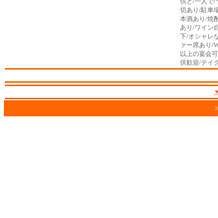
供と/一人で/
切あり/駐車
本酒あり/焼
あり/ワイン自慢
下/オシャレ
ァー席あり/W
以上の宴会可
供歓迎/テイ
2