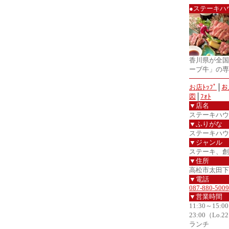
●ステーキハ
香川県が全国
ーブ牛」の専
お店ﾄｯﾌﾟ
│
お
図
│
ﾌｫﾄ
▼店名
ステーキハウ
▼ふりがな
ステーキハウ
▼ジャンル
ステーキ、創
▼住所
高松市太田下町
▼電話
087-880-5009
▼営業時間
11:30～15:0
23:00（Lo.2
ランチ