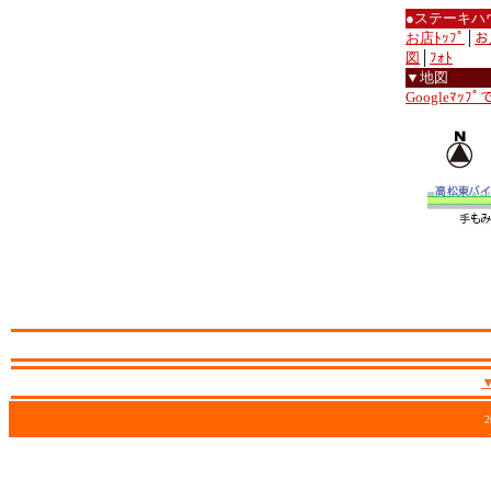
●ステーキハ
お店ﾄｯﾌﾟ
│
お
図
│
ﾌｫﾄ
▼地図
Googleﾏｯﾌ
2