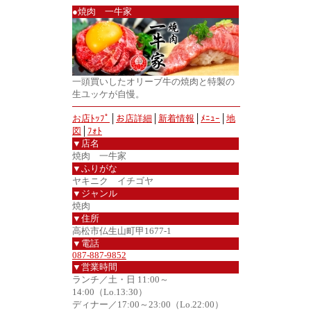
●焼肉 一牛家
一頭買いしたオリーブ牛の焼肉と特製の
生ユッケが自慢。
お店ﾄｯﾌﾟ
│
お店詳細
│
新着情報
│
ﾒﾆｭｰ
│
地
図
│
ﾌｫﾄ
▼店名
焼肉 一牛家
▼ふりがな
ヤキニク イチゴヤ
▼ジャンル
焼肉
▼住所
高松市仏生山町甲1677-1
▼電話
087-887-9852
▼営業時間
ランチ／土・日 11:00～
14:00（Lo.13:30）
ディナー／17:00～23:00（Lo.22:00）