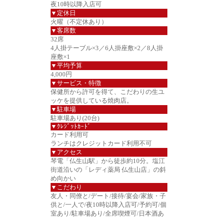
夜10時以降入店可
▼定休日
火曜（不定休あり）
▼客席数
32席
4人掛テーブル×3／6人掛座敷×2／8人掛
座敷×1
▼平均予算
4,000円
▼サービス・特徴
保健所から許可を得て、こだわりの生ユ
ッケを提供している焼肉店。
▼駐車場
駐車場あり(20台)
▼ｸﾚｼﾞｯﾄｶｰﾄﾞ
カード利用可
ランチはクレジットカード利用不可
▼アクセス
琴電「仏生山駅」から徒歩約10分。塩江
街道沿いの「レディ薬局 仏生山店」の斜
め向かい
▼こだわり
友人・同僚と/デート/接待/宴会/家族・子
供と/一人で/夜10時以降入店可/予約可/個
室あり/駐車場あり/全席喫煙可/日本酒あ