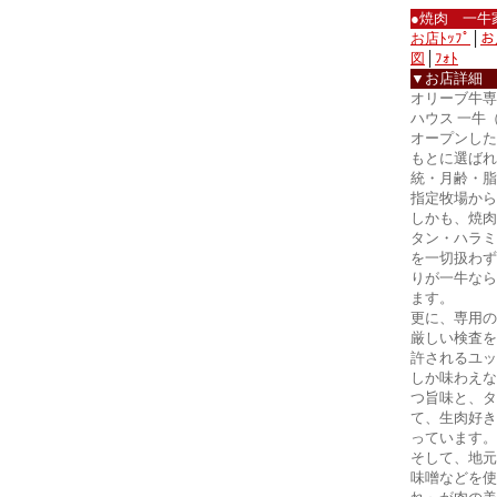
●焼肉 一牛
お店ﾄｯﾌﾟ
│
お
図
│
ﾌｫﾄ
▼お店詳細
オリーブ牛専
ハウス 一牛
オープンした
もとに選ばれ
統・月齢・脂
指定牧場から
しかも、焼肉
タン・ハラミ
を一切扱わず
りが一牛なら
ます。
更に、専用の
厳しい検査を
許されるユッ
しか味わえな
つ旨味と、タ
て、生肉好き
っています。
そして、地元
味噌などを使