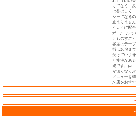
れ」が肉の美
けでなく、炭
は香ばしく、
シーになるの
止まりません
うように配合
米”で、ふっ
とものすごく
客席はテーブ
様は20名ま
受けていませ
可能性がある
能です。尚、
が無くなり次
メニューを確
来店をおすす
2