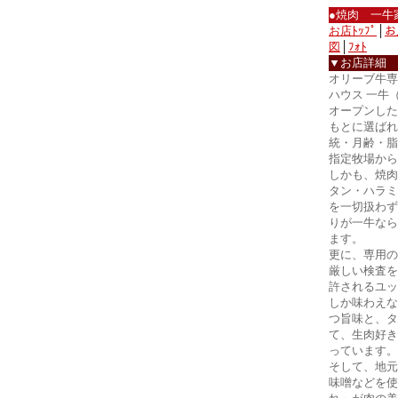
●焼肉 一牛
お店ﾄｯﾌﾟ
│
お
図
│
ﾌｫﾄ
▼お店詳細
オリーブ牛専
ハウス 一牛
オープンした
もとに選ばれ
統・月齢・脂
指定牧場から
しかも、焼肉
タン・ハラミ
を一切扱わず
りが一牛なら
ます。
更に、専用の
厳しい検査を
許されるユッ
しか味わえな
つ旨味と、タ
て、生肉好き
っています。
そして、地元
味噌などを使