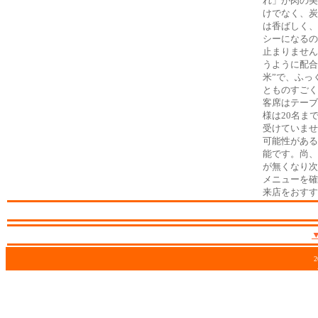
れ」が肉の美
けでなく、炭
は香ばしく、
シーになるの
止まりません
うように配合
米”で、ふっ
とものすごく
客席はテーブ
様は20名ま
受けていませ
可能性がある
能です。尚、
が無くなり次
メニューを確
来店をおすす
2