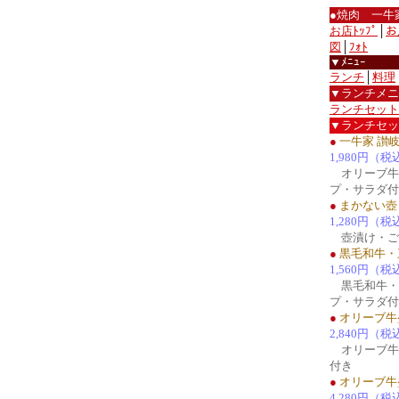
●焼肉 一牛
お店ﾄｯﾌﾟ
│
お
図
│
ﾌｫﾄ
▼ﾒﾆｭｰ
ランチ
│
料理
▼ランチメニ
ランチセット
▼ランチセッ
●
一牛家 讃
1,980円（税
オリーブ牛
プ・サラダ付
●
まかない壺
1,280円（税
壺漬け・ご
●
黒毛和牛・
1,560円（税
黒毛和牛・
プ・サラダ付
●
オリーブ牛
2,840円（税
オリーブ牛
付き
●
オリーブ牛
4,280円（税