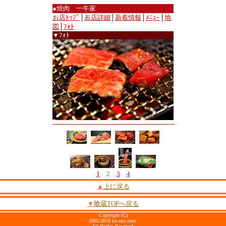
●焼肉 一牛家
お店ﾄｯﾌﾟ
│
お店詳細
│
新着情報
│
ﾒﾆｭｰ
│
地
図
│
ﾌｫﾄ
▼ﾌｫﾄ
1
2
3
4
▲
上に戻る
▼
喰蔵TOPへ戻る
Copyright (C)
2005-2018 ku-zou.com.