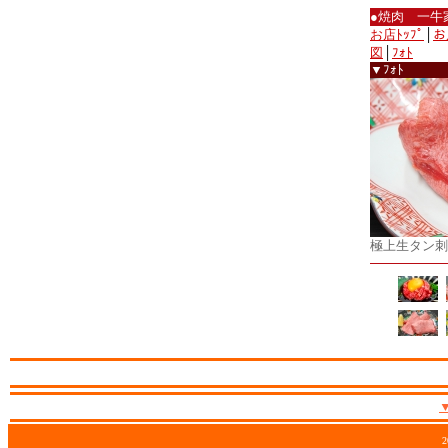
●焼肉 一牛
お店ﾄｯﾌﾟ
│
お
図
│
ﾌｫﾄ
▼ﾌｫﾄ
極上生タン刺
2