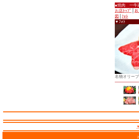
●焼肉 一牛
お店ﾄｯﾌﾟ
│
お
図
│
ﾌｫﾄ
▼ﾌｫﾄ
名物オリーブ
2