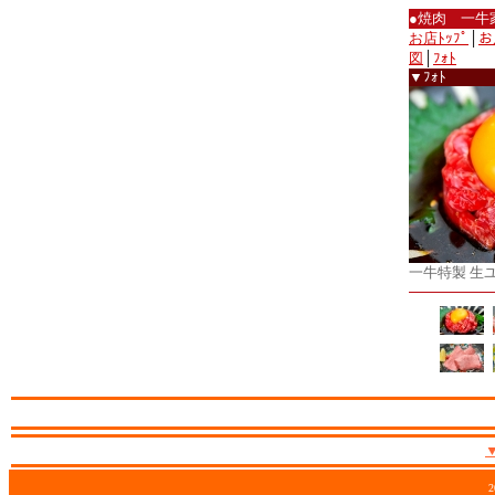
●焼肉 一牛
お店ﾄｯﾌﾟ
│
お
図
│
ﾌｫﾄ
▼ﾌｫﾄ
一牛特製 生
2