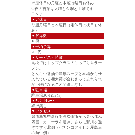
※定休日の月曜と木曜は祭日も休み
※夜の営業は火曜と金曜と土曜です
ランチ
▼定休日
毎週月曜日と木曜日（定休日は祝日も休
み）
▼客席数
16席
▼平均予算
700円
▼サービス・特徴
高松ではトップクラスのこってり系ラー
メン。
とんこつ醤油の濃厚スープと本場から仕
入れている極太麺が合わさって忘れられ
ない味になること間違いなし。
▼駐車場
駐車場あり(15台)
▼ｸﾚｼﾞｯﾄｶｰﾄﾞ
取扱無し
▼アクセス
県道牟礼中新線を高松市街から東へ進み
四国コカコーラを過ぎ、さらに新川を過
ぎてすぐ北側（パチンコアイゼン屋島店
の向い側）