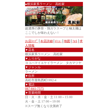
●横浜家系ラーメン 高松家
超濃厚の豚骨・鶏ガラスープと極太麺は
ここでしか味わえない！
お店ﾄｯﾌﾟ
│
お店詳細
│
ﾒﾆｭｰ
│
地図
│
ﾌｫﾄ
│
求
人情報
▼店名
横浜家系ラーメン 高松家
▼ふりがな
ヨコハマイエケイラーメン タカマツヤ
▼ジャンル
ラーメン
▼住所
高松市屋島西町1992-4
▼電話
087-841-7575
▼営業時間
日・火・水・金・土 11:00～15:00
火・金・土 17:00～19:00
※スープ無くなり次第終了