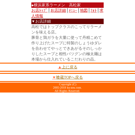
●横浜家系ラーメン 高松家
お店ﾄｯﾌﾟ
│
お店詳細
│
ﾒﾆｭｰ
│
地図
│
ﾌｫﾄ
│
求
人情報
▼お店詳細
高松ではトップクラスのこってりラーメ
ンを味える店。
豚骨と鶏ガラを大量に使って丹精こめて
作り上げたスープに特製のしょうゆダレ
を合わせてやっとできあがるそのしっか
りしたスープと相性バツグンの極太麺は
本場から仕入れているこだわりの品。
▲
上に戻る
▼
喰蔵TOPへ戻る
Copyright (C)
2005-2018 ku-zou.com.
All Rights Reserved.