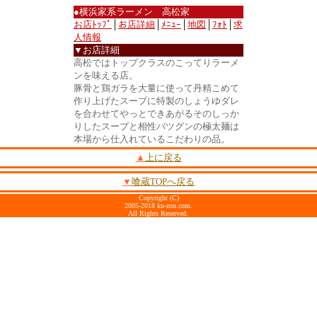
●横浜家系ラーメン 高松家
お店ﾄｯﾌﾟ
│
お店詳細
│
ﾒﾆｭｰ
│
地図
│
ﾌｫﾄ
│
求
人情報
▼お店詳細
高松ではトップクラスのこってりラーメ
ンを味える店。
豚骨と鶏ガラを大量に使って丹精こめて
作り上げたスープに特製のしょうゆダレ
を合わせてやっとできあがるそのしっか
りしたスープと相性バツグンの極太麺は
本場から仕入れているこだわりの品。
▲
上に戻る
▼
喰蔵TOPへ戻る
Copyright (C)
2005-2018 ku-zou.com.
All Rights Reserved.