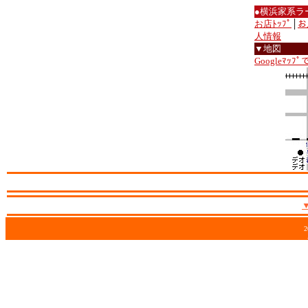
●横浜家系ラ
お店ﾄｯﾌﾟ
│
お
人情報
▼地図
Googleﾏｯﾌ
2