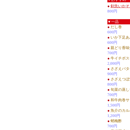
●
剣先いかそ
800円
▼一品
●
だし巻
600円
●
いか下足あ
600円
●
親どり香味
700円
●
牛イチボス
2,000円
●
さざえバタ
900円
●
さざえつぼ
800円
●
旬菜の蒸し
700円
●
和牛肉巻サ
1,500円
●
魚介のカル
1,200円
●
蛸梅酢
700円