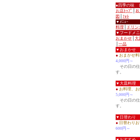
●四季の味 
お店ﾄｯﾌﾟ
│
お
図
│
ﾌｫﾄ
▼ﾒﾆｭｰ
料理
│
ドリン
▼フードメニ
おまかせ
│
大
│
一品
▼おまかせ
●
おまかせ料
4,000円～
その日の仕
す。
▼大皿料理
●
お料理、お
5,000円～
その日の仕
す。
▼日替わり
●
日替わりお
600円～
▼おすすめ