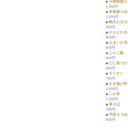
●
天婦羅盛り
1,500円
●
串揚盛り合
1,000円
●
蛸天わさび
800円
●
小エビかき
800円
●
さきいか天
600円
●
じゃこ飯
600円
●
だし茶づけ
600円
●
ぞうすい
700円
●
かき揚げ丼
1,000円
●
いか丼
1,300円
●
茶そば
700円
●
半田そうめ
600円