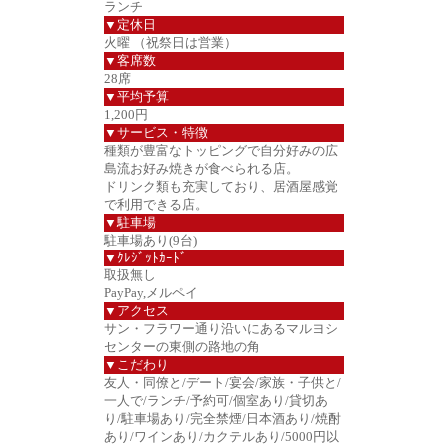
ランチ
▼定休日
火曜 （祝祭日は営業）
▼客席数
28席
▼平均予算
1,200円
▼サービス・特徴
種類が豊富なトッピングで自分好みの広
島流お好み焼きが食べられる店。
ドリンク類も充実しており、居酒屋感覚
で利用できる店。
▼駐車場
駐車場あり(9台)
▼ｸﾚｼﾞｯﾄｶｰﾄﾞ
取扱無し
PayPay,メルペイ
▼アクセス
サン・フラワー通り沿いにあるマルヨシ
センターの東側の路地の角
▼こだわり
友人・同僚と/デート/宴会/家族・子供と/
一人で/ランチ/予約可/個室あり/貸切あ
り/駐車場あり/完全禁煙/日本酒あり/焼酎
あり/ワインあり/カクテルあり/5000円以