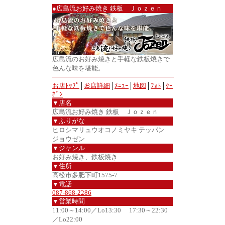
●広島流お好み焼き 鉄板 Ｊｏｚｅｎ
広島流のお好み焼きと手軽な鉄板焼きで
色んな味を堪能。
お店ﾄｯﾌﾟ
│
お店詳細
│
ﾒﾆｭｰ
│
地図
│
ﾌｫﾄ
│
ｸｰ
ﾎﾟﾝ
▼店名
広島流お好み焼き 鉄板 Ｊｏｚｅｎ
▼ふりがな
ヒロシマリュウオコノミヤキ テッパン
ジョウゼン
▼ジャンル
お好み焼き、鉄板焼き
▼住所
高松市多肥下町1575-7
▼電話
087-868-2286
▼営業時間
11:00～14:00／Lo13:30 17:30～22:30
／Lo22:00