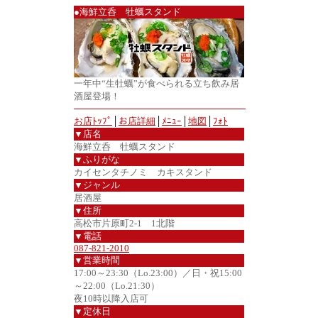
●海鮮立呑 牡蠣スタンド
一年中“生牡蠣”が食べられる立ち飲み居
酒屋登場！
お店ﾄｯﾌﾟ
│
お店詳細
│
ﾒﾆｭｰ
│
地図
│
ﾌｫﾄ
▼店名
海鮮立呑 牡蠣スタンド
▼ふりがな
カイセンタチノミ カキスタンド
▼ジャンル
居酒屋
▼住所
高松市片原町2-1 1北階
▼電話
087-821-2010
▼営業時間
17:00～23:30（Lo.23:00）／日・祝15:00
～22:00（Lo.21:30）
夜10時以降入店可
▼定休日