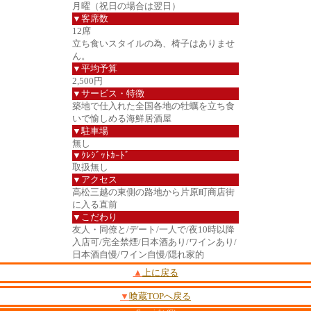
月曜（祝日の場合は翌日）
▼客席数
12席
立ち食いスタイルの為、椅子はありませ
ん。
▼平均予算
2,500円
▼サービス・特徴
築地で仕入れた全国各地の牡蠣を立ち食
いで愉しめる海鮮居酒屋
▼駐車場
無し
▼ｸﾚｼﾞｯﾄｶｰﾄﾞ
取扱無し
▼アクセス
高松三越の東側の路地から片原町商店街
に入る直前
▼こだわり
友人・同僚と/デート/一人で/夜10時以降
入店可/完全禁煙/日本酒あり/ワインあり/
日本酒自慢/ワイン自慢/隠れ家的
▲
上に戻る
▼
喰蔵TOPへ戻る