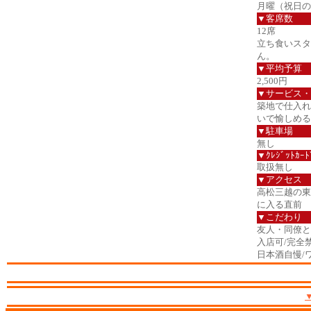
月曜（祝日の
▼客席数
12席
立ち食いスタ
ん。
▼平均予算
2,500円
▼サービス・
築地で仕入れ
いで愉しめる
▼駐車場
無し
▼ｸﾚｼﾞｯﾄｶｰﾄ
取扱無し
▼アクセス
高松三越の東
に入る直前
▼こだわり
友人・同僚と/
入店可/完全
日本酒自慢/