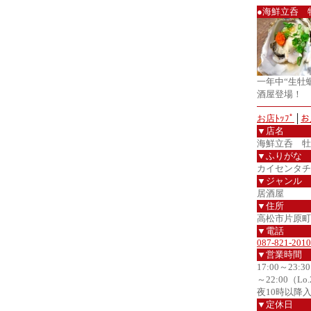
●海鮮立呑 
一年中“生牡
酒屋登場！
お店ﾄｯﾌﾟ
│
お
▼店名
海鮮立呑 牡
▼ふりがな
カイセンタチ
▼ジャンル
居酒屋
▼住所
高松市片原町2
▼電話
087-821-2010
▼営業時間
17:00～23:
～22:00（Lo.
夜10時以降
▼定休日