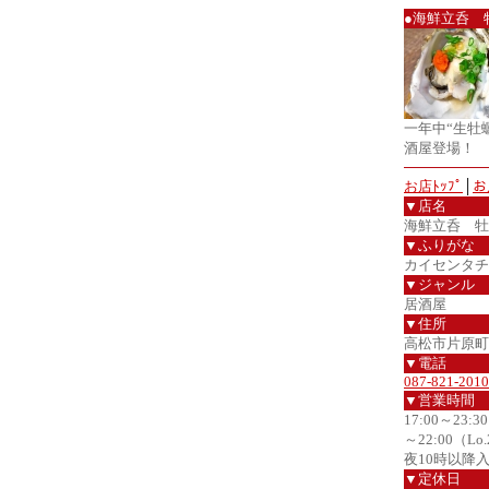
●海鮮立呑 
一年中“生牡
酒屋登場！
お店ﾄｯﾌﾟ
│
お
▼店名
海鮮立呑 牡
▼ふりがな
カイセンタチ
▼ジャンル
居酒屋
▼住所
高松市片原町2
▼電話
087-821-2010
▼営業時間
17:00～23:
～22:00（Lo.
夜10時以降
▼定休日