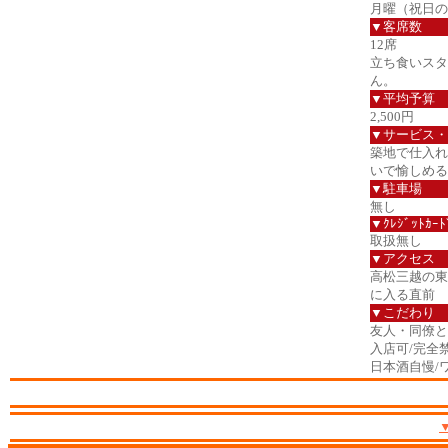
月曜（祝日の
▼客席数
12席
立ち食いスタ
ん。
▼平均予算
2,500円
▼サービス・
築地で仕入れ
いで愉しめる
▼駐車場
無し
▼ｸﾚｼﾞｯﾄｶｰﾄ
取扱無し
▼アクセス
高松三越の東
に入る直前
▼こだわり
友人・同僚と/
入店可/完全
日本酒自慢/