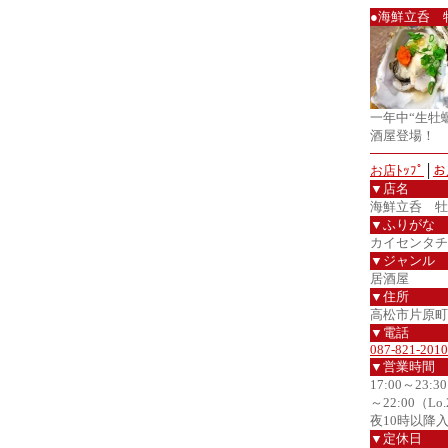
●海鮮立呑 
一年中“生牡
酒屋登場！
お店ﾄｯﾌﾟ
│
お
▼店名
海鮮立呑 牡
▼ふりがな
カイセンタチ
▼ジャンル
居酒屋
▼住所
高松市片原町2
▼電話
087-821-2010
▼営業時間
17:00～23:
～22:00（Lo.
夜10時以降
▼定休日