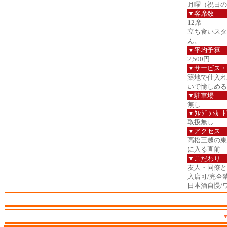
月曜（祝日の
▼客席数
12席
立ち食いスタ
ん。
▼平均予算
2,500円
▼サービス・
築地で仕入れ
いで愉しめる
▼駐車場
無し
▼ｸﾚｼﾞｯﾄｶｰﾄ
取扱無し
▼アクセス
高松三越の東
に入る直前
▼こだわり
友人・同僚と/
入店可/完全
日本酒自慢/