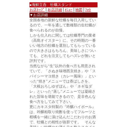
●海鮮立呑 牡蠣スタンド
お店ﾄｯﾌﾟ
│
お店詳細
│
ﾒﾆｭｰ
│
地図
│
ﾌｫﾄ
▼お店詳細
全国各地の新鮮な牡蠣を毎日入荷してい
るので、一年を通して数種類の生牡蠣が
食べられるのが自慢。
しかも仕入れに関しては牡蠣専門の業者
（高島オイスター）に、その時期の一番
いい地方の牡蠣を選別してもらっている
ので大きさはもちろん、美味しさについ
ても、どれを注文してもハズレが無いと
評判です。
当然ながら“生”以外の食べ方も用意され
ていて、「さぬき味噌西京焼き」や「ス
パイシーマヨ焼き（カレー風味）」とい
った“焼き”メニューでは香ばしさを、
「大根おろしゆずぽん」や「ネギ塩ダ
レ」といった“蒸し”メニューでは凝縮さ
れた旨味を堪能できるので、是非色んな
食べ方をしてみて下さい。
更にカキスタ特製の『吟醸ハイボール』
は、吟醸粕取り焼酎を使ってフルーツと
柑橘を一緒に漬け込んだこだわりのお酒
で、牡蠣との相性が抜群です。 そんな