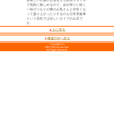
美味しい牡蠣やお酒を立ち飲みスタイル
で気軽に愉しめるので、会社帰りに軽く
一杯のつもりが隣のお客さんと仲良くな
って盛り上がったりするのも日常茶飯事
という高松では珍しいタイプのお店で
す。
▲
上に戻る
▼
喰蔵TOPへ戻る
Copyright (C)
2005-2018 ku-zou.com.
All Rights Reserved.