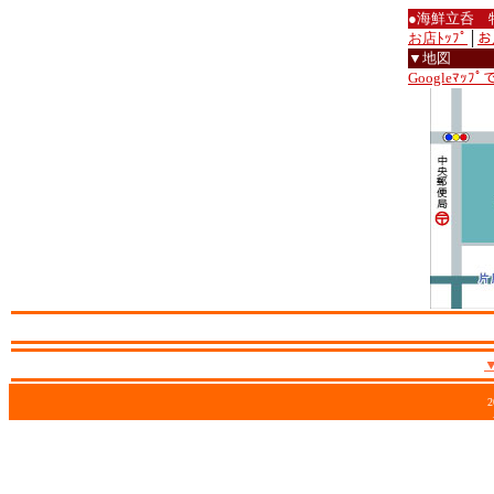
●海鮮立呑 
お店ﾄｯﾌﾟ
│
お
▼地図
Googleﾏｯﾌ
2