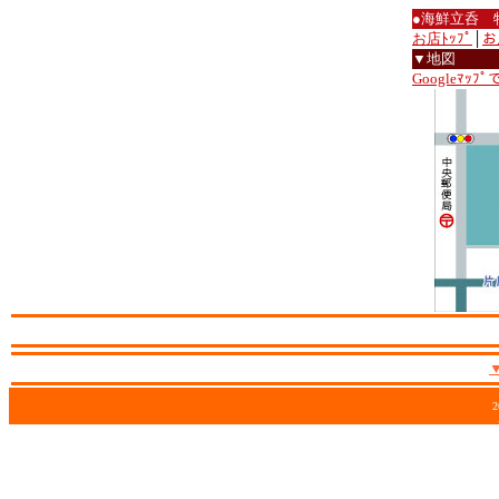
●海鮮立呑 
お店ﾄｯﾌﾟ
│
お
▼地図
Googleﾏｯﾌ
2