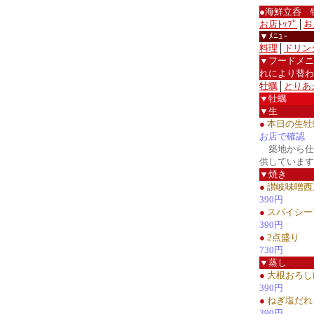
●海鮮立呑 
お店ﾄｯﾌﾟ
│
お
▼ﾒﾆｭｰ
料理
│
ドリン
▼フードメニ
れにより替わ
牡蠣
│
とりあ
▼牡蠣
▼生
●
本日の生牡
お店で確認
築地から仕
供しています
▼焼き
●
讃岐味噌西
390円
●
スパイシー
390円
●
2点盛り
730円
▼蒸し
●
大根おろし
390円
●
ねぎ塩だれ
390円