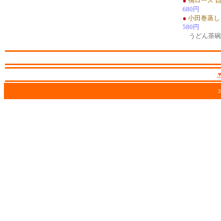
●
鴨ロース 
680円
●
小田巻蒸し
580円
うどん茶碗
2