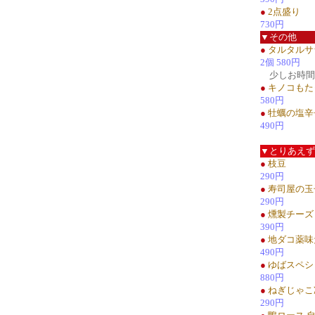
●
2点盛り
730円
▼その他
●
タルタルサ
2個 580円
少しお時間
●
キノコもた
580円
●
牡蠣の塩辛
490円
▼とりあえず
●
枝豆
290円
●
寿司屋の玉
290円
●
燻製チーズ
390円
●
地ダコ薬味
490円
●
ゆばスペシ
880円
●
ねぎじゃこ
290円