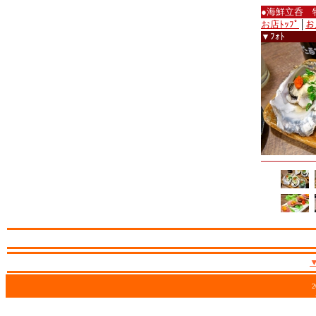
●海鮮立呑 
お店ﾄｯﾌﾟ
│
お
▼ﾌｫﾄ
2