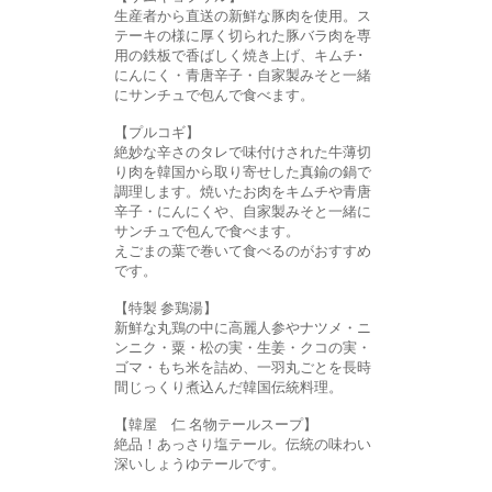
生産者から直送の新鮮な豚肉を使用。ス
テーキの様に厚く切られた豚バラ肉を専
用の鉄板で香ばしく焼き上げ、キムチ･
にんにく・青唐辛子・自家製みそと一緒
にサンチュで包んで食べます。
【プルコギ】
絶妙な辛さのタレで味付けされた牛薄切
り肉を韓国から取り寄せした真鍮の鍋で
調理します。焼いたお肉をキムチや青唐
辛子・にんにくや、自家製みそと一緒に
サンチュで包んで食べます。
えごまの葉で巻いて食べるのがおすすめ
です。
【特製 参鶏湯】
新鮮な丸鶏の中に高麗人参やナツメ・ニ
ンニク・粟・松の実・生姜・クコの実・
ゴマ・もち米を詰め、一羽丸ごとを長時
間じっくり煮込んだ韓国伝統料理。
【韓屋 仁 名物テールスープ】
絶品！あっさり塩テール。伝統の味わい
深いしょうゆテールです。