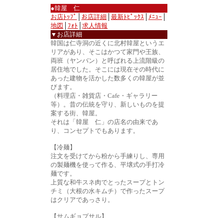
●韓屋 仁
お店ﾄｯﾌﾟ
│
お店詳細
│
最新ﾄﾋﾟｯｸｽ
│
ﾒﾆｭｰ
│
地図
│
ﾌｫﾄ
│
求人情報
▼お店詳細
韓国は仁寺洞の近くに北村韓屋というエ
リアがあり、そこはかつて家門や王族、
両班（ヤンバン）と呼ばれる上流階級の
居住地でした。そこには現在その時代に
あった建物を活かした数多くの韓屋が並
びます。
（料理店・雑貨店・Cafe・ギャラリー
等）。昔の伝統を守り、新しいものを提
案する街、韓屋。
それは「韓屋 仁」の店名の由来であ
り、コンセプトでもあります。
【冷麺】
注文を受けてから粉から手練りし、専用
の製麺機を使って作る、平壌式の手打冷
麺です。
上質な和牛スネ肉でとったスープとトン
チミ（大根の水キムチ）で作ったスープ
はクリアであっさり。
【サムギョプサル】