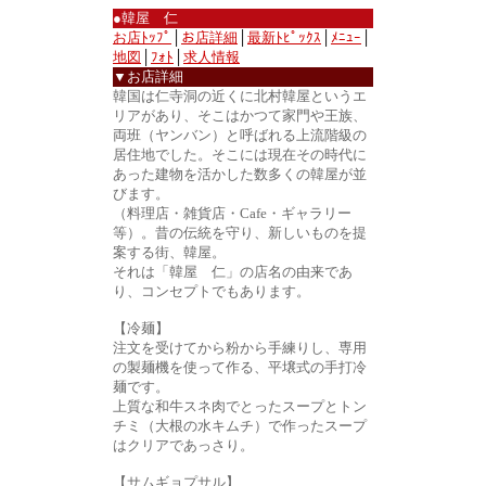
●韓屋 仁
お店ﾄｯﾌﾟ
│
お店詳細
│
最新ﾄﾋﾟｯｸｽ
│
ﾒﾆｭｰ
│
地図
│
ﾌｫﾄ
│
求人情報
▼お店詳細
韓国は仁寺洞の近くに北村韓屋というエ
リアがあり、そこはかつて家門や王族、
両班（ヤンバン）と呼ばれる上流階級の
居住地でした。そこには現在その時代に
あった建物を活かした数多くの韓屋が並
びます。
（料理店・雑貨店・Cafe・ギャラリー
等）。昔の伝統を守り、新しいものを提
案する街、韓屋。
それは「韓屋 仁」の店名の由来であ
り、コンセプトでもあります。
【冷麺】
注文を受けてから粉から手練りし、専用
の製麺機を使って作る、平壌式の手打冷
麺です。
上質な和牛スネ肉でとったスープとトン
チミ（大根の水キムチ）で作ったスープ
はクリアであっさり。
【サムギョプサル】