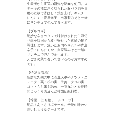
生産者から直送の新鮮な豚肉を使用。ス
テーキの様に厚く切られた豚バラ肉を専
用の鉄板で香ばしく焼き上げ、キムチ･
にんにく・青唐辛子・自家製みそと一緒
にサンチュで包んで食べます。
【プルコギ】
絶妙な辛さのタレで味付けされた牛薄切
り肉を韓国から取り寄せした真鍮の鍋で
調理します。焼いたお肉をキムチや青唐
辛子・にんにくや、自家製みそと一緒に
サンチュで包んで食べます。
えごまの葉で巻いて食べるのがおすすめ
です。
【特製 参鶏湯】
新鮮な丸鶏の中に高麗人参やナツメ・ニ
ンニク・粟・松の実・生姜・クコの実・
ゴマ・もち米を詰め、一羽丸ごとを長時
間じっくり煮込んだ韓国伝統料理。
【韓屋 仁 名物テールスープ】
絶品！あっさり塩テール。伝統の味わい
深いしょうゆテールです。