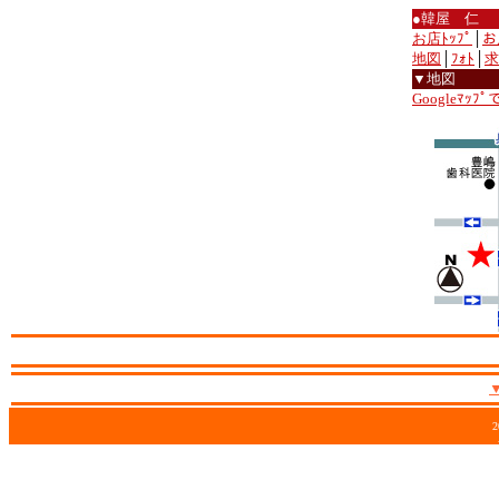
●韓屋 仁
お店ﾄｯﾌﾟ
│
お
地図
│
ﾌｫﾄ
│
求
▼地図
Googleﾏｯﾌ
2