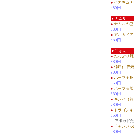
●
イカキムチ
480円
▼ナムル
●
ナムルの盛
780円
●
アボカドの
580円
▼ごはん
●
たっぷり野
880円
●
韓屋仁 石
900円
●
ハーフ全州
650円
●
ハーフ石焼
680円
●
キンパ（韓
780円
●
ドラゴンキ
850円
アボカドた
●
チャンジャ
580円