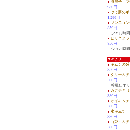
●
海鮮チェプ
980円
●
ゆで豚のポ
1,280円
●
ヤンニョン
850円
少々お時間
●
ピリ辛タッ
850円
少々お時間
▼キムチ
●
キムチの盛
850円
●
クリームチ
500円
韓屋仁オリ
●
カクテキ（
380円
●
オイキムチ
380円
●
水キムチ
380円
●
白菜キムチ
380円