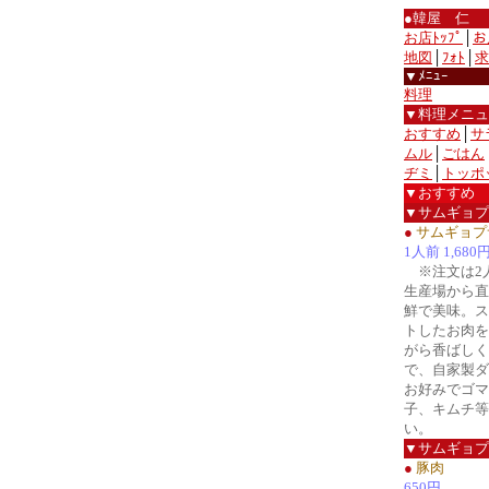
●韓屋 仁
お店ﾄｯﾌﾟ
│
お
地図
│
ﾌｫﾄ
│
求
▼ﾒﾆｭｰ
料理
▼料理メニュ
おすすめ
│
サ
ムル
│
ごはん
ヂミ
│
トッポ
▼おすすめ
▼サムギョプ
●
サムギョプ
1人前 1,680
※注文は2
生産場から直
鮮で美味。ス
トしたお肉を
がら香ばしく
で、自家製ダ
お好みでゴマ
子、キムチ等
い。
▼サムギョプ
●
豚肉
650円