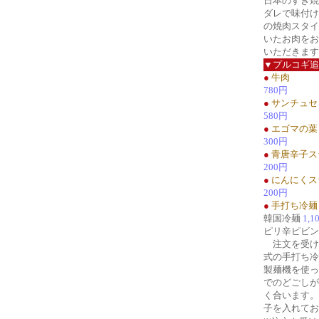
日本のすき焼
ダレで味付け
の焼肉スタイ
いたお肉をお
いただきます
▼プルコギ追
●
牛肉
780円
●
サンチュセ
580円
●
エゴマの葉
300円
●
青唐辛子ス
200円
●
にんにくス
200円
●
手打ち冷麺
韓国冷麺
1,1
ピリ辛ピビ
注文を受け
式の手打ち冷
製麺機を使っ
でのどごしが
く合います。
子を入れてお