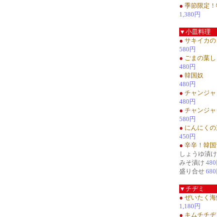
●
季節限定！
1,380円
▼小皿料理
●
サキイカの
580円
●
ごまの葉し
480円
●
韓国奴
480円
●
チャンジャ
480円
●
チャンジャ
580円
●
にんにくの
450円
●
辛辛！韓国
しょうゆ漬
みそ漬け
48
盛り合せ
68
▼チヂミ
●
ぜいたく海
1,180円
●
キムチチヂ