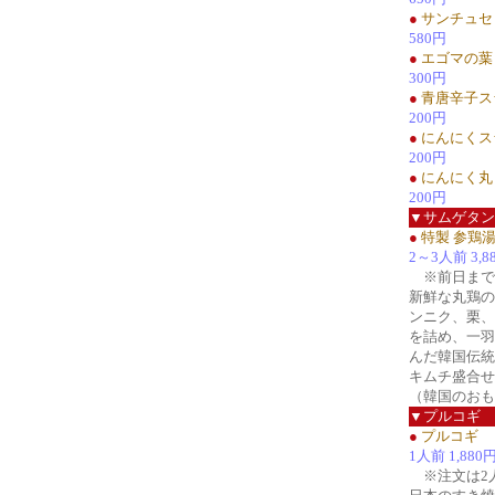
●
サンチュセ
580円
●
エゴマの葉
300円
●
青唐辛子ス
200円
●
にんにくス
200円
●
にんにく丸
200円
▼サムゲタン
●
特製 参鶏
2～3人前 3,8
※前日まで
新鮮な丸鶏の
ンニク、栗、
を詰め、一羽
んだ韓国伝統
キムチ盛合せ
（韓国のおも
▼プルコギ
●
プルコギ
1人前 1,880
※注文は2