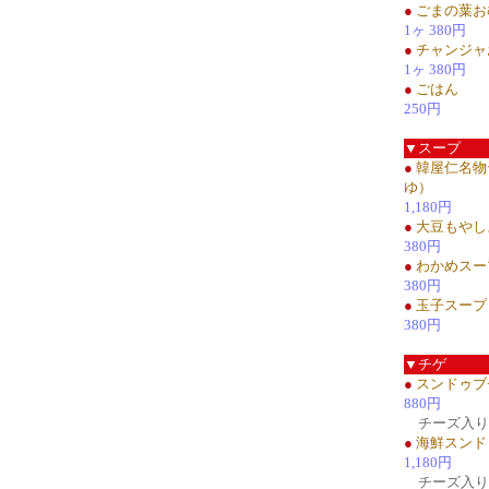
●
ごまの葉お
1ヶ 380円
●
チャンジャ
1ヶ 380円
●
ごはん
250円
▼スープ
●
韓屋仁名物
ゆ）
1,180円
●
大豆もやし
380円
●
わかめスー
380円
●
玉子スープ
380円
▼チゲ
●
スンドゥブ
880円
チーズ入り1
●
海鮮スンド
1,180円
チーズ入り1