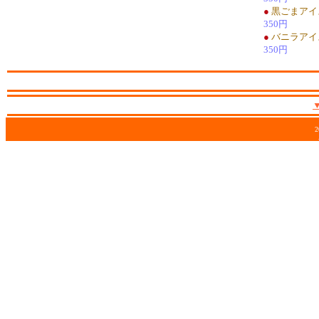
●
黒ごまアイ
350円
●
バニラアイ
350円
2