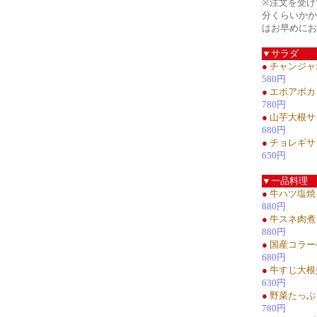
※注文を受け
分くらいかか
はお早めにお
▼サラダ
●
チャンジャ
580円
●
エボアボカ
780円
●
山芋大根サ
680円
●
チョレギサ
650円
▼一品料理
●
牛ハツ塩焼
880円
●
牛スネ肉煮
880円
●
国産コラー
680円
●
牛すじ大根
630円
●
野菜たっぷ
780円