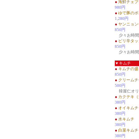
●
海鮮チェプ
980円
●
ゆで豚のポ
1,280円
●
ヤンニョン
850円
少々お時間
●
ピリ辛タッ
850円
少々お時間
▼キムチ
●
キムチの盛
850円
●
クリームチ
500円
韓屋仁オリ
●
カクテキ（
380円
●
オイキムチ
380円
●
水キムチ
380円
●
白菜キムチ
380円