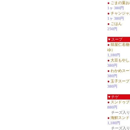
●
ごまの葉お
1ヶ 380円
●
チャンジャ
1ヶ 380円
●
ごはん
250円
▼スープ
●
韓屋仁名物
ゆ）
1,180円
●
大豆もやし
380円
●
わかめスー
380円
●
玉子スープ
380円
▼チゲ
●
スンドゥブ
880円
チーズ入り1
●
海鮮スンド
1,180円
チーズ入り1