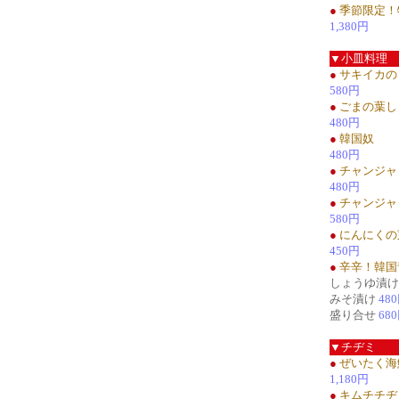
●
季節限定！
1,380円
▼小皿料理
●
サキイカの
580円
●
ごまの葉し
480円
●
韓国奴
480円
●
チャンジャ
480円
●
チャンジャ
580円
●
にんにくの
450円
●
辛辛！韓国
しょうゆ漬
みそ漬け
48
盛り合せ
68
▼チヂミ
●
ぜいたく海
1,180円
●
キムチチヂ