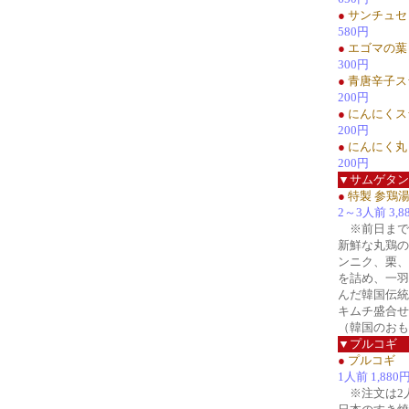
●
サンチュセ
580円
●
エゴマの葉
300円
●
青唐辛子ス
200円
●
にんにくス
200円
●
にんにく丸
200円
▼サムゲタン
●
特製 参鶏
2～3人前 3,8
※前日まで
新鮮な丸鶏の
ンニク、栗、
を詰め、一羽
んだ韓国伝統
キムチ盛合せ
（韓国のおも
▼プルコギ
●
プルコギ
1人前 1,880
※注文は2