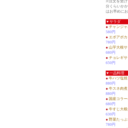
※注文を受け
分くらいかか
はお早めにお
▼サラダ
●
チャンジャ
580円
●
エボアボカ
780円
●
山芋大根サ
680円
●
チョレギサ
650円
▼一品料理
●
牛ハツ塩焼
880円
●
牛スネ肉煮
880円
●
国産コラー
680円
●
牛すじ大根
630円
●
野菜たっぷ
780円