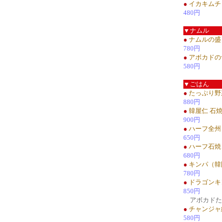
●
イカキムチ
480円
▼ナムル
●
ナムルの盛
780円
●
アボカドの
580円
▼ごはん
●
たっぷり野
880円
●
韓屋仁 石
900円
●
ハーフ全州
650円
●
ハーフ石焼
680円
●
キンパ（韓
780円
●
ドラゴンキ
850円
アボカドた
●
チャンジャ
580円