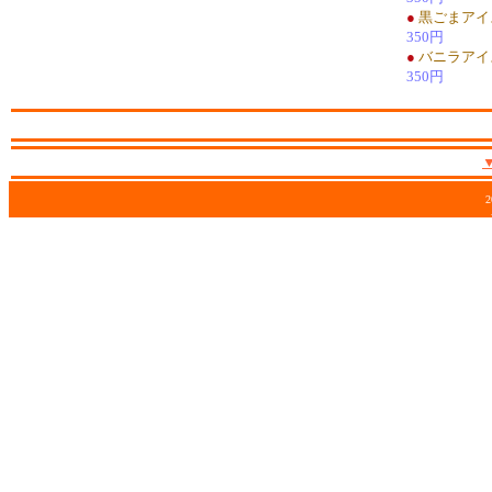
●
黒ごまアイ
350円
●
バニラアイ
350円
2