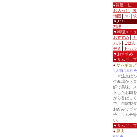
●韓屋 仁
お店ﾄｯﾌﾟ
│
お
地図
│
ﾌｫﾄ
│
求
▼ﾒﾆｭｰ
料理
▼料理メニュ
おすすめ
│
サ
ムル
│
ごはん
ヂミ
│
トッポ
▼おすすめ
▼サムギョプ
●
サムギョプ
1人前 1,680
※注文は2
生産場から直
鮮で美味。ス
トしたお肉を
がら香ばしく
で、自家製ダ
お好みでゴマ
子、キムチ等
い。
▼サムギョプ
●
豚肉
650円