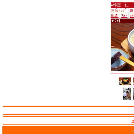
●韓屋 仁
お店ﾄｯﾌﾟ
│
お
地図
│
ﾌｫﾄ
│
求
▼ﾌｫﾄ
2