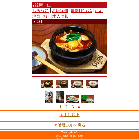
●韓屋 仁
お店ﾄｯﾌﾟ
│
お店詳細
│
最新ﾄﾋﾟｯｸｽ
│
ﾒﾆｭｰ
│
地図
│
ﾌｫﾄ
│
求人情報
▼ﾌｫﾄ
1
2
3
4
▲
上に戻る
▼
喰蔵TOPへ戻る
Copyright (C)
2005-2018 ku-zou.com.