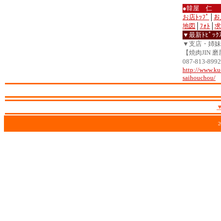
●韓屋 仁
お店ﾄｯﾌﾟ
│
お
地図
│
ﾌｫﾄ
│
求
▼最新ﾄﾋﾟｯｸ
▼支店・姉妹
【焼肉JIN 
087-813-
http://www.ku
saihouchou/
2