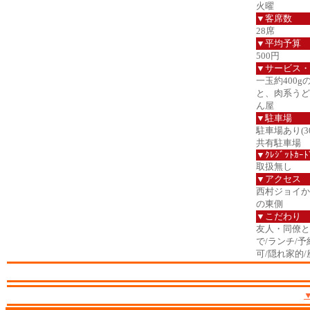
火曜
▼客席数
28席
▼平均予算
500円
▼サービス・
一玉約400
と、肉系うど
ん屋
▼駐車場
駐車場あり(3
共有駐車場
▼ｸﾚｼﾞｯﾄｶｰﾄ
取扱無し
▼アクセス
西村ジョイか
の東側
▼こだわり
友人・同僚と
で/ランチ/
可/隠れ家的