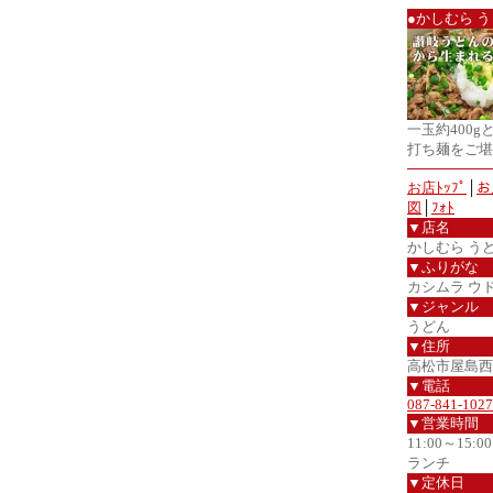
●かしむら 
一玉約400
打ち麺をご堪
お店ﾄｯﾌﾟ
│
お
図
│
ﾌｫﾄ
▼店名
かしむら う
▼ふりがな
カシムラ ウ
▼ジャンル
うどん
▼住所
高松市屋島西町
▼電話
087-841-1027
▼営業時間
11:00～1
ランチ
▼定休日