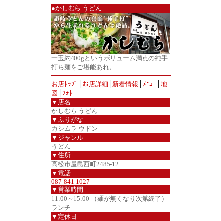
●かしむら うどん
一玉約400gというボリューム満点の純手
打ち麺をご堪能あれ。
お店ﾄｯﾌﾟ
│
お店詳細
│
新着情報
│
ﾒﾆｭｰ
│
地
図
│
ﾌｫﾄ
▼店名
かしむら うどん
▼ふりがな
カシムラ ウドン
▼ジャンル
うどん
▼住所
高松市屋島西町2485-12
▼電話
087-841-1027
▼営業時間
11:00～15:00 （麺が無くなり次第終了）
ランチ
▼定休日