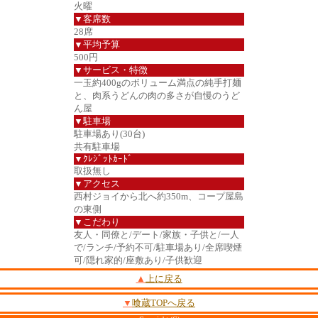
火曜
▼客席数
28席
▼平均予算
500円
▼サービス・特徴
一玉約400gのボリューム満点の純手打麺
と、肉系うどんの肉の多さが自慢のうど
ん屋
▼駐車場
駐車場あり(30台)
共有駐車場
▼ｸﾚｼﾞｯﾄｶｰﾄﾞ
取扱無し
▼アクセス
西村ジョイから北へ約350m、コープ屋島
の東側
▼こだわり
友人・同僚と/デート/家族・子供と/一人
で/ランチ/予約不可/駐車場あり/全席喫煙
可/隠れ家的/座敷あり/子供歓迎
▲
上に戻る
▼
喰蔵TOPへ戻る