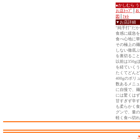
●かしむら 
お店ﾄｯﾌﾟ
│
お
図
│
ﾌｫﾄ
▼お店詳細
“純手打”だ
食感に緩急を
食べ心地に華
その極上の麺
しない徹底ぶ
を裏切ること
以前は350
を経ていくう
たくてどんど
400gのボ
数あるメニュ
に自慢で、麺
には驚くはず
甘すぎず辛す
も柔らかく食
グンで、量の
軽く食べ切れ