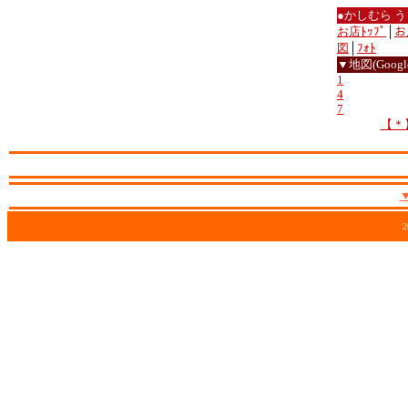
●かしむら 
お店ﾄｯﾌﾟ
│
お
図
│
ﾌｫﾄ
▼地図(Google
1
4
7
【＊
2