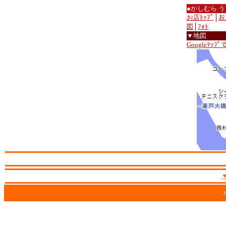
●かしむら 
お店ﾄｯﾌﾟ
│
お
図
│
ﾌｫﾄ
▼地図
Googleﾏｯﾌ
2