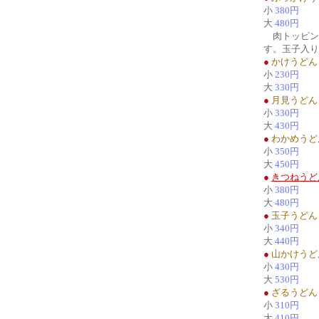
小
380円
大
480円
肉トッピン
す。玉子入り
●
かけうどん
小
230円
大
330円
●
月見うどん
小
330円
大
430円
●
わかめうど
小
350円
大
450円
●
きつねうど
小
380円
大
480円
●
玉子うどん
小
340円
大
440円
●
山かけうど
小
430円
大
530円
●
ざるうどん
小
310円
大
410円