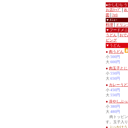
●かしむら 
お店ﾄｯﾌﾟ
│
お
図
│
ﾌｫﾄ
▼ﾒﾆｭｰ
料理
│
ドリン
▼フードメニ
うどん
│
おで
ピング
▼うどん
●
肉うどん
小
500円
大
600円
●
肉玉子とじ
小
550円
大
650円
●
カレーうど
小
450円
大
550円
●
冷やしぶっ
小
380円
大
480円
肉トッピン
す。玉子入り
●
ぶっかけう