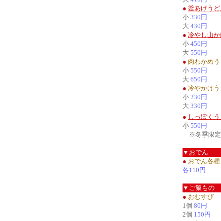
●
釜あげうど
小
330円
大
430円
●
冷やし山か
小
450円
大
550円
●
肉わかめう
小
550円
大
650円
●
冷やかけう
小
230円
大
330円
●
しっぽくう
小
550円
※冬季限定（
▼おでん
●
おでん各種
各110円
▼ご飯もの
●
おむすび
1個
80円
2個
150円