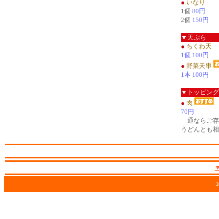
●
いなり
1個
80円
2個
150円
▼天ぷら
●
ちくわ天
1個 100円
●
野菜天串
1本 100円
▼トッピング
●
肉
70円
通ならご存
うどんとも相
2