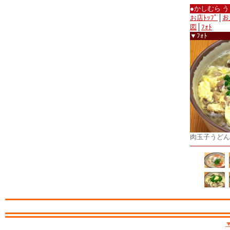
●かしむら 
お店ﾄｯﾌﾟ
│
お
図
│
ﾌｫﾄ
▼ﾌｫﾄ
肉玉子うどん