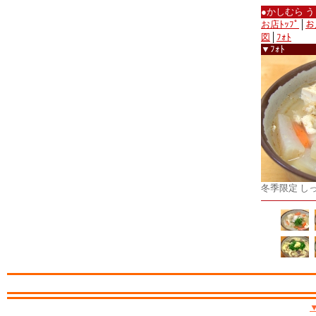
●かしむら 
お店ﾄｯﾌﾟ
│
お
図
│
ﾌｫﾄ
▼ﾌｫﾄ
冬季限定 し