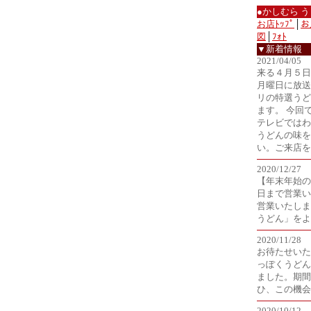
●かしむら 
お店ﾄｯﾌﾟ
│
お
図
│
ﾌｫﾄ
▼新着情報
2021/04/05
来る４月５日
月曜日に放送
リの特選うど
ます。 今回
テレビではわ
うどんの味を
い。ご来店を
2020/12/27
【年末年始の
日まで営業い
営業いたしま
うどん」をよ
2020/11/28
お待たせいた
っぽくうどん」
ました。期間
ひ、この機会
2020/10/12